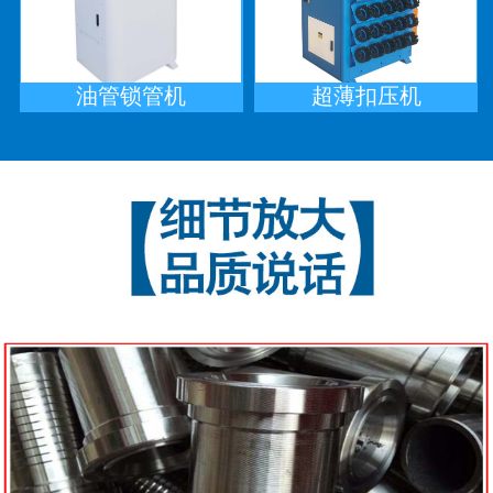
油管锁管机
超薄扣压机