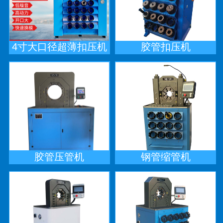
4寸大口径超薄扣压机
胶管扣压机
胶管压管机
钢管缩管机