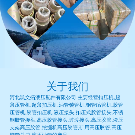
关于我们
河北凯文拓液压配件有限公司 主要经营扣压机,超
薄压管机,超薄扣压机,油管锁管机,钢管缩管机,胶管
压管机,胶管扣压机,液压接头,扣压式胶管接头,不锈
钢胶管接头,高压胶管接头,过渡接头,高压胶管,液压
支架高压胶管,挖掘机高压胶管,矿用高压胶管,高压