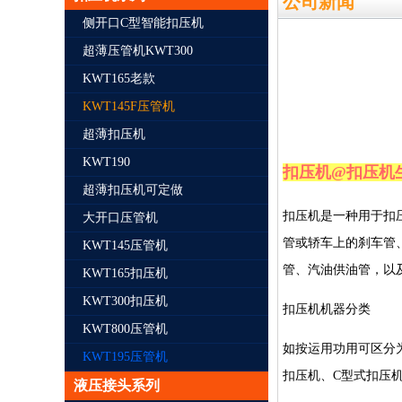
公司新闻
侧开口C型智能扣压机
超薄压管机KWT300
KWT165老款
KWT145F压管机
超薄扣压机
KWT190
扣压机@扣压机
超薄扣压机可定做
扣压机是一种用于扣
大开口压管机
管或轿车上的刹车管
KWT145压管机
管、汽油供油管，以
KWT165扣压机
KWT300扣压机
扣压机机器分类
KWT800压管机
如按运用功用可区分
KWT195压管机
扣压机、
C
型式扣压
液压接头系列