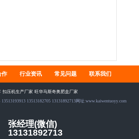
合作
行业资讯
常见问题
联系我们
客
扣压机生产厂家
旺华马斯奇奥肥盒厂家
3513182705 13131892713网址:www.kaiwentuoyy.com
张经理(微信)
13131892713