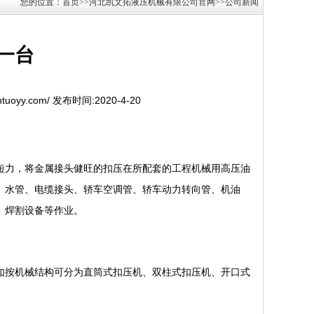
您的位置：首页>>河北凯文拓液压机械有限公司官网>>公司新闻
一台
ntuoyy.com/ 发布时间:2020-4-20
短力，将金属接头健旺的扣压在所配套的工程机械用高压油
、水管、电缆接头、轿车空调管、轿车动力转向管、机油
、焊割设备等作业。
如按机械结构可分为直筒式扣压机、双柱式扣压机、开口式