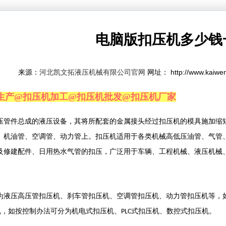
电脑版扣压机多少钱
来源：
网址： http://www.kaiwe
河北凯文拓液压机械有限公司官网
生产@扣压机加工@扣压机批发@扣压机厂家
压管件总成的液压设备，其将所配套的金属接头经过扣压机的模具施加缩
、机油管、空调管、动力管上。扣压机适用于各类机械高低压油管、气管
及修建配件、日用热水气管的扣压，广泛用于车辆、工程机械、液压机械
为液压高压管扣压机、刹车管扣压机、空调管扣压机、动力管扣压机等，
机，如按控制办法可分为机电式扣压机、
式扣压机、数控式扣压机。
PLC