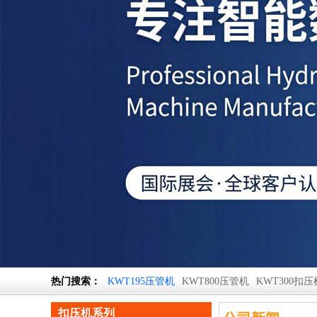
热门搜索：
KWT195压管机
KWT800压管机
KWT300扣压
扣压机系列