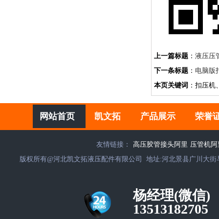
上一篇标题
：
液压压
下一条标题
：
电脑版
本页关键词
：扣压机
网站首页
凯文拓
产品展示
荣誉
友情链接：
高压胶管接头阿里
压管机阿
版权所有@河北凯文拓液压配件有限公司 地址:河北景县广川大街与西苑路交叉口341号凯文
杨经理(微信)
13513182705