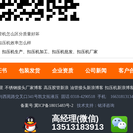
管机怎么区分质量好坏
扣压机效率怎么样
、扣压机生产、扣压机加工、扣压机批发、扣压机厂家
证书
包装发货
企业资质
公司新闻
客户
里
不锈钢接头厂家博客
高压胶管新浪
油管接头新浪博客
扣压机新浪博
拓液压 固话:0318-4290518 手机: 16631813134 13513193913 1
备案号:冀ICP备18015483号-2
技术支持：铭泽咨询
高经理(微信)
13513183913