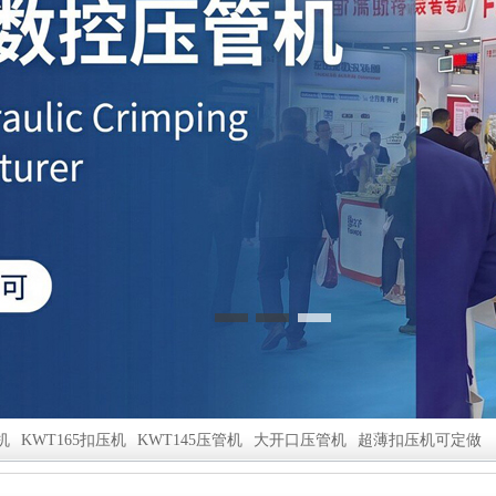
机
KWT165扣压机
KWT145压管机
大开口压管机
超薄扣压机可定做