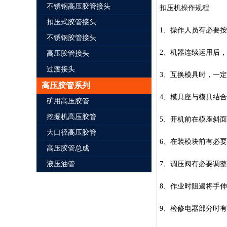
不锈钢高压胶管接头
扣压机操作规程
扣压式胶管接头
1
、操作人员有必要按
不锈钢胶管接头
2
、机器连续运用后，
高压胶管接头
过渡接头
3
、互换模具时，一定
高压胶管系列
4
、模具座与模具结合
矿用高压胶管
挖掘机高压胶管
5
、开机前在模座斜面
大口径高压胶管
6
、在装模块前有必要
高压胶管总成
7
、调压阀有必要调整
液压油管
8
、作业时阻遏将手伸
9
、检修电器部分时有