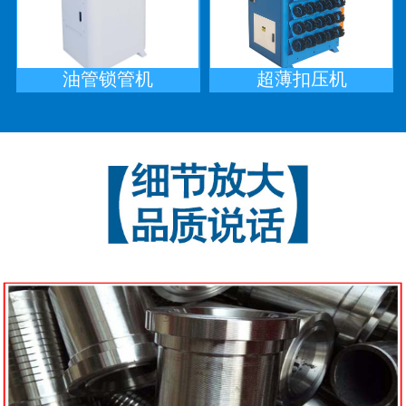
油管锁管机
超薄扣压机