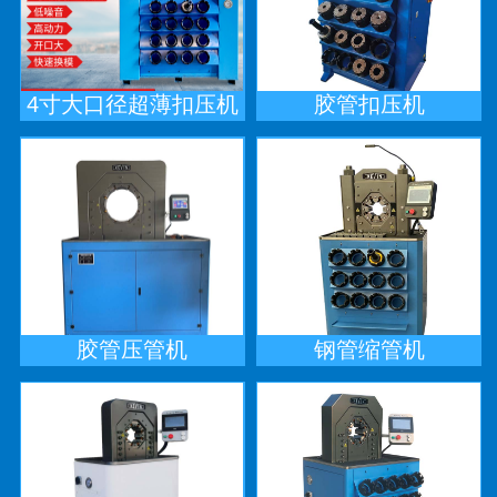
4寸大口径超薄扣压机
胶管扣压机
胶管压管机
钢管缩管机