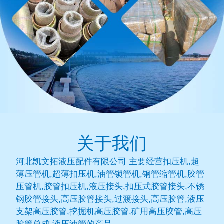
关于我们
河北凯文拓液压配件有限公司 主要经营扣压机,超
薄压管机,超薄扣压机,油管锁管机,钢管缩管机,胶管
压管机,胶管扣压机,液压接头,扣压式胶管接头,不锈
钢胶管接头,高压胶管接头,过渡接头,高压胶管,液压
支架高压胶管,挖掘机高压胶管,矿用高压胶管,高压