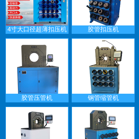
4寸大口径超薄扣压机
胶管扣压机
胶管压管机
钢管缩管机