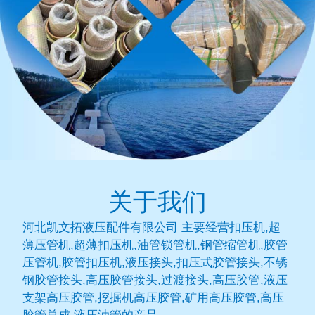
关于我们
河北凯文拓液压配件有限公司 主要经营扣压机,超
薄压管机,超薄扣压机,油管锁管机,钢管缩管机,胶管
压管机,胶管扣压机,液压接头,扣压式胶管接头,不锈
钢胶管接头,高压胶管接头,过渡接头,高压胶管,液压
支架高压胶管,挖掘机高压胶管,矿用高压胶管,高压