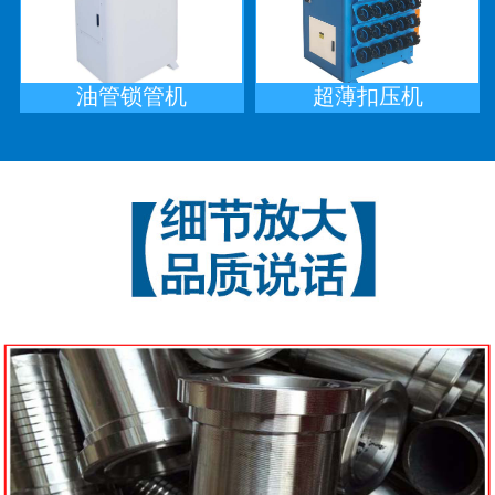
油管锁管机
超薄扣压机