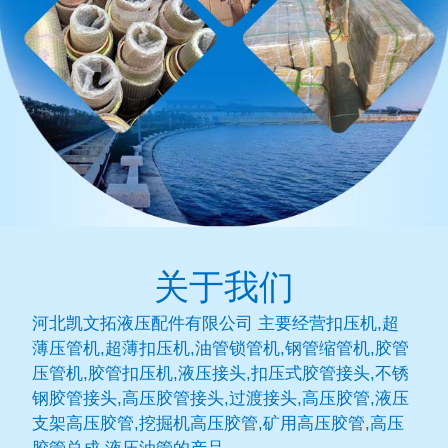
关于我们
河北凯文拓液压配件有限公司 主要经营扣压机,超
薄压管机,超薄扣压机,油管锁管机,钢管缩管机,胶管
压管机,胶管扣压机,液压接头,扣压式胶管接头,不锈
钢胶管接头,高压胶管接头,过渡接头,高压胶管,液压
支架高压胶管,挖掘机高压胶管,矿用高压胶管,高压