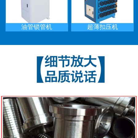
油管锁管机
超薄扣压机