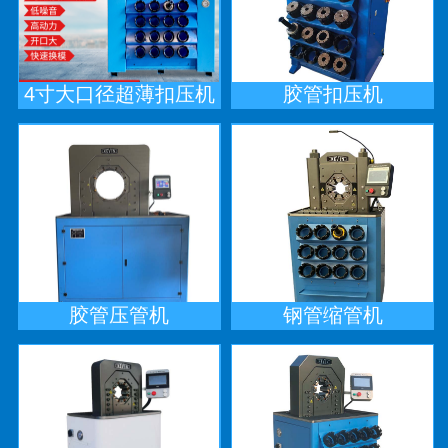
4寸大口径超薄扣压机
胶管扣压机
胶管压管机
钢管缩管机