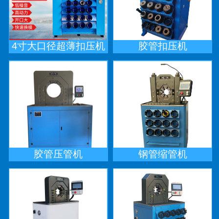
4寸大口径超薄扣压机
胶管扣压机
胶管压管机
钢管缩管机