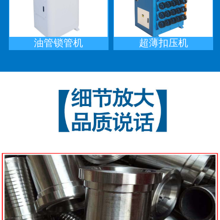
油管锁管机
超薄扣压机