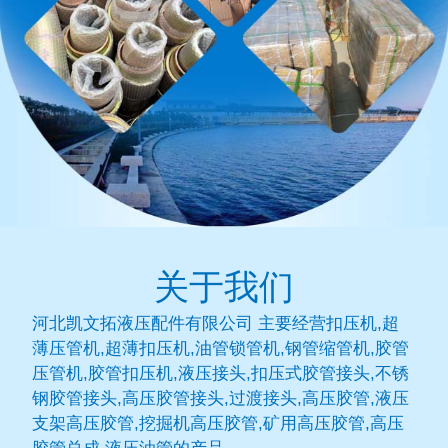
关于我们
河北凯文拓液压配件有限公司 主要经营扣压机,超
薄压管机,超薄扣压机,油管锁管机,钢管缩管机,胶管
压管机,胶管扣压机,液压接头,扣压式胶管接头,不锈
钢胶管接头,高压胶管接头,过渡接头,高压胶管,液压
支架高压胶管,挖掘机高压胶管,矿用高压胶管,高压