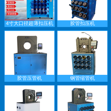
4寸大口径超薄扣压机
胶管扣压机
胶管压管机
钢管缩管机