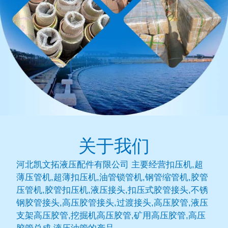
关于我们
河北凯文拓液压配件有限公司 主要经营扣压机,超
薄压管机,超薄扣压机,油管锁管机,钢管缩管机,胶管
压管机,胶管扣压机,液压接头,扣压式胶管接头,不锈
钢胶管接头,高压胶管接头,过渡接头,高压胶管,液压
支架高压胶管,挖掘机高压胶管,矿用高压胶管,高压