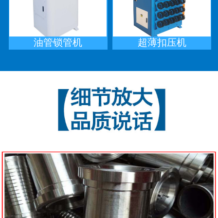
油管锁管机
超薄扣压机