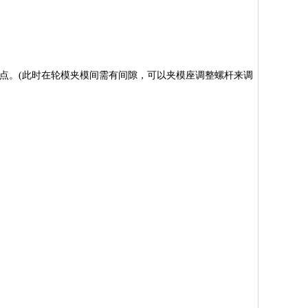
。(此时在轮模夹模间需有间隙，可以夹模座调整螺杆来调