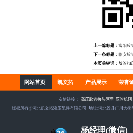
上一篇标题
：
富阳胶
下一条标题
：
临安胶
本页关键词
：胶管扣
网站首页
凯文拓
产品展示
荣誉
友情链接：
高压胶管接头阿里
压管机阿
版权所有@河北凯文拓液压配件有限公司 地址:河北景县广川大街与西苑路交叉口341号凯文
杨经理(微信)