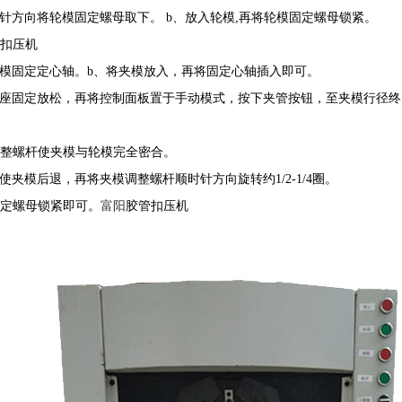
方向将轮模固定螺母取下。 b、放入轮模,再将轮模固定螺母锁紧。
扣压机
固定定心轴。b、将夹模放入，再将固定心轴插入即可。
固定放松，再将控制面板置于手动模式，按下夹管按钮，至夹模行径终点
整螺杆使夹模与轮模完全密合。
模后退，再将夹模调整螺杆顺时针方向旋转约1/2-1/4圈。
定螺母锁紧即可。
富阳
胶管扣压机