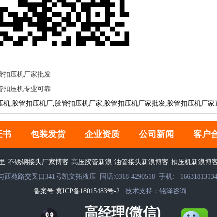
管扣压机厂家批发
管扣压机专业可靠
压机,胶管扣压机厂,胶管扣压机厂家,胶管扣压机厂家批发,胶管扣压机厂家
证书
包装发货
企业资质
公司新闻
客户
里
不锈钢接头厂家博客
高压胶管新浪
油管接头新浪博客
扣压机新浪博
拓液压 固话:0318-4290518 手机: 16631813134 13513193913 1
备案号:冀ICP备18015483号-2
技术支持：铭泽咨询
高经理(微信)