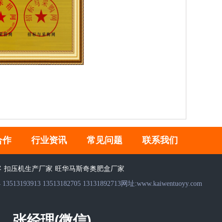
合作
行业资讯
常见问题
联系我们
客
扣压机生产厂家
旺华马斯奇奥肥盒厂家
3513182705 13131892713网址:www.kaiwentuoyy.com
张经理(微信)