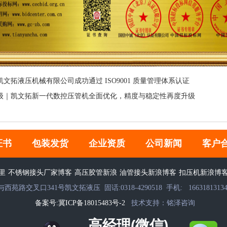
文拓液压机械有限公司成功通过 ISO9001 质量管理体系认证
级｜凯文拓新一代数控压管机全面优化，精度与稳定性再度升级
证书
包装发货
企业资质
公司新闻
客户
里
不锈钢接头厂家博客
高压胶管新浪
油管接头新浪博客
扣压机新浪博
拓液压 固话:0318-4290518 手机: 16631813134 13513193913 1
备案号:冀ICP备18015483号-2
技术支持：铭泽咨询
高经理(微信)