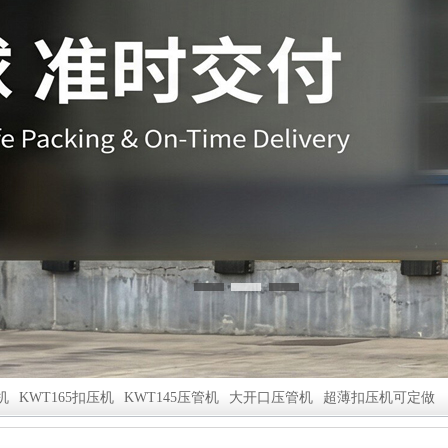
机
KWT165扣压机
KWT145压管机
大开口压管机
超薄扣压机可定做