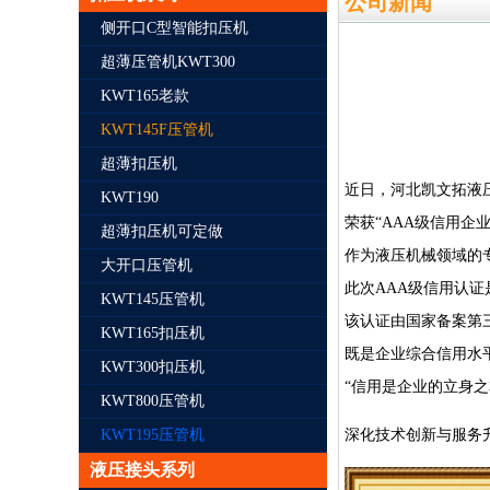
公司新闻
侧开口C型智能扣压机
超薄压管机KWT300
KWT165老款
KWT145F压管机
超薄扣压机
近日，河北凯文拓液
KWT190
荣获“AAA级信用企业”
超薄扣压机可定做
作为液压机械领域的
大开口压管机
此次AAA级信用认证
KWT145压管机
该认证由国家备案第
KWT165扣压机
既是企业综合信用水
KWT300扣压机
“信用是企业的立身
KWT800压管机
深化技术创新与服务
KWT195压管机
液压接头系列