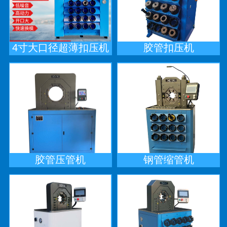
4寸大口径超薄扣压机
胶管扣压机
胶管压管机
钢管缩管机