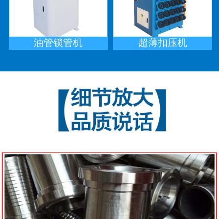
油管锁管机
超薄扣压机