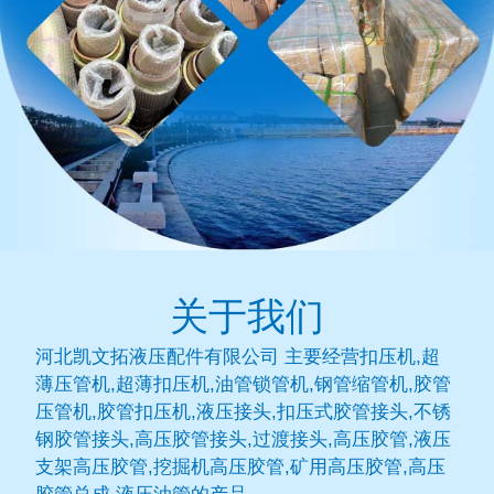
关于我们
河北凯文拓液压配件有限公司 主要经营扣压机,超
薄压管机,超薄扣压机,油管锁管机,钢管缩管机,胶管
压管机,胶管扣压机,液压接头,扣压式胶管接头,不锈
钢胶管接头,高压胶管接头,过渡接头,高压胶管,液压
支架高压胶管,挖掘机高压胶管,矿用高压胶管,高压