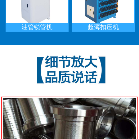
油管锁管机
超薄扣压机