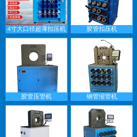
4寸大口径超薄扣压机
胶管扣压机
胶管压管机
钢管缩管机