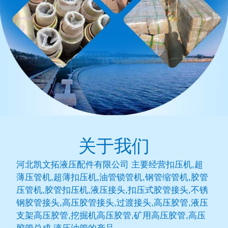
关于我们
河北凯文拓液压配件有限公司 主要经营扣压机,超
薄压管机,超薄扣压机,油管锁管机,钢管缩管机,胶管
压管机,胶管扣压机,液压接头,扣压式胶管接头,不锈
钢胶管接头,高压胶管接头,过渡接头,高压胶管,液压
支架高压胶管,挖掘机高压胶管,矿用高压胶管,高压