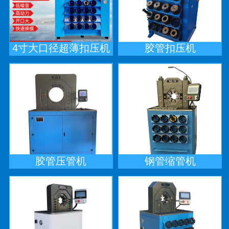
4寸大口径超薄扣压机
胶管扣压机
胶管压管机
钢管缩管机