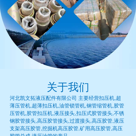
关于我们
河北凯文拓液压配件有限公司 主要经营扣压机,超
薄压管机,超薄扣压机,油管锁管机,钢管缩管机,胶管
压管机,胶管扣压机,液压接头,扣压式胶管接头,不锈
钢胶管接头,高压胶管接头,过渡接头,高压胶管,液压
支架高压胶管,挖掘机高压胶管,矿用高压胶管,高压