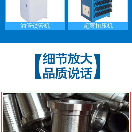
油管锁管机
超薄扣压机