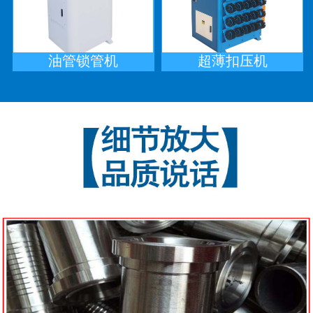
油管锁管机
超薄扣压机