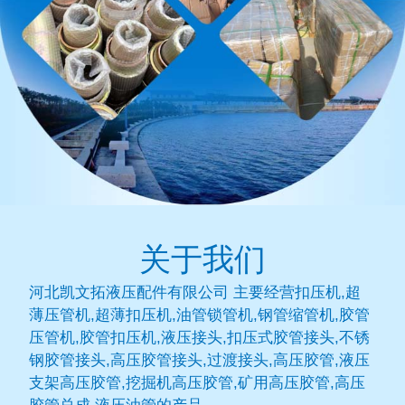
关于我们
河北凯文拓液压配件有限公司 主要经营扣压机,超
薄压管机,超薄扣压机,油管锁管机,钢管缩管机,胶管
压管机,胶管扣压机,液压接头,扣压式胶管接头,不锈
钢胶管接头,高压胶管接头,过渡接头,高压胶管,液压
支架高压胶管,挖掘机高压胶管,矿用高压胶管,高压