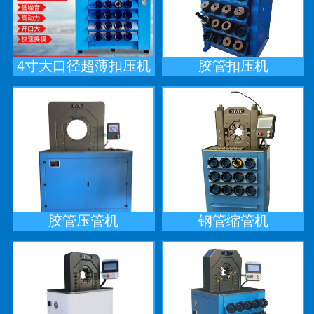
4寸大口径超薄扣压机
胶管扣压机
胶管压管机
钢管缩管机