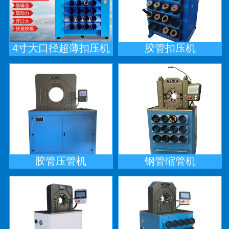
4寸大口径超薄扣压机
胶管扣压机
胶管压管机
钢管缩管机