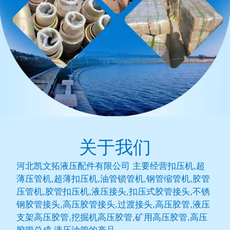
关于我们
河北凯文拓液压配件有限公司 主要经营扣压机,超
薄压管机,超薄扣压机,油管锁管机,钢管缩管机,胶管
压管机,胶管扣压机,液压接头,扣压式胶管接头,不锈
钢胶管接头,高压胶管接头,过渡接头,高压胶管,液压
支架高压胶管,挖掘机高压胶管,矿用高压胶管,高压