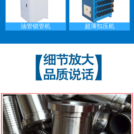
油管锁管机
超薄扣压机