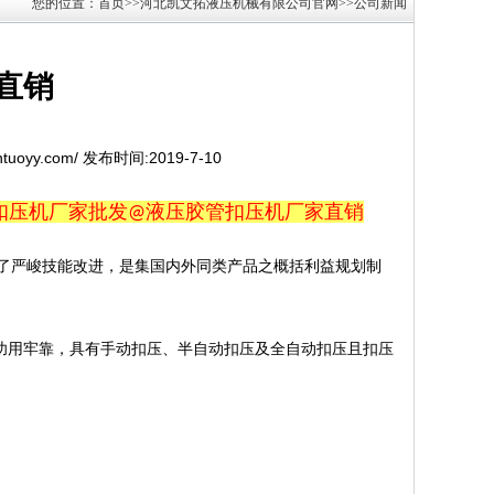
您的位置：首页>>河北凯文拓液压机械有限公司官网>>公司新闻
直销
ntuoyy.com/ 发布时间:2019-7-10
扣压机厂家批发
液压胶管扣压机厂家直销
@
了严峻技能改进，是集国内外同类产品之概括利益规划制
功用牢靠，具有手动扣压、半自动扣压及全自动扣压且扣压