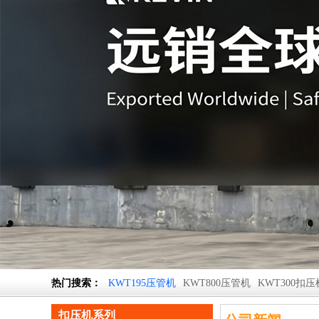
热门搜索：
KWT195压管机
KWT800压管机
KWT300扣压
扣压机系列