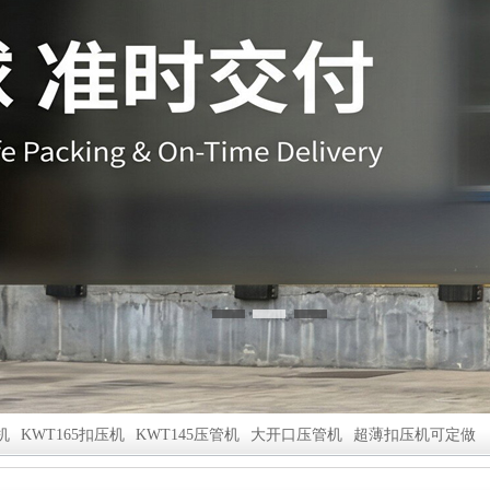
机
KWT165扣压机
KWT145压管机
大开口压管机
超薄扣压机可定做