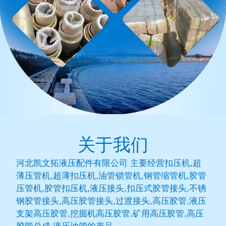
关于我们
河北凯文拓液压配件有限公司 主要经营扣压机,超
薄压管机,超薄扣压机,油管锁管机,钢管缩管机,胶管
压管机,胶管扣压机,液压接头,扣压式胶管接头,不锈
钢胶管接头,高压胶管接头,过渡接头,高压胶管,液压
支架高压胶管,挖掘机高压胶管,矿用高压胶管,高压