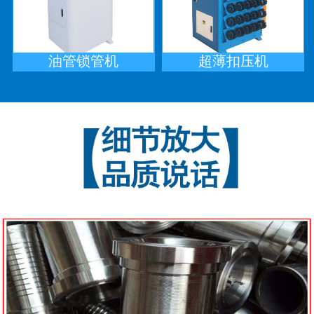
油管锁管机
超薄扣压机