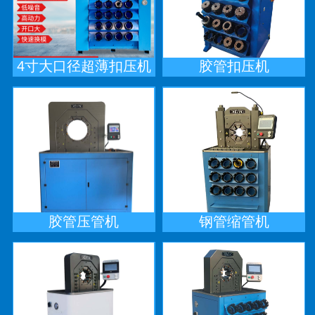
4寸大口径超薄扣压机
胶管扣压机
胶管压管机
钢管缩管机