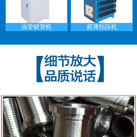
油管锁管机
超薄扣压机