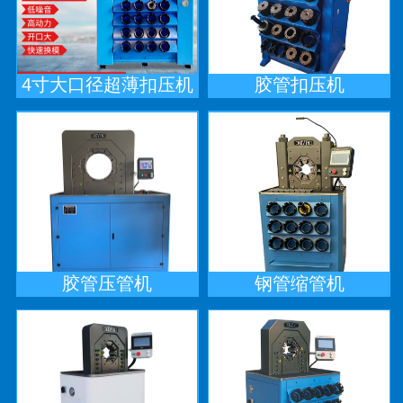
4寸大口径超薄扣压机
胶管扣压机
胶管压管机
钢管缩管机