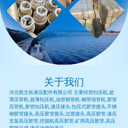
关于我们
河北凯文拓液压配件有限公司 主要经营扣压机,超
薄压管机,超薄扣压机,油管锁管机,钢管缩管机,胶管
压管机,胶管扣压机,液压接头,扣压式胶管接头,不锈
钢胶管接头,高压胶管接头,过渡接头,高压胶管,液压
支架高压胶管,挖掘机高压胶管,矿用高压胶管,高压