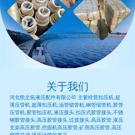
关于我们
河北凯文拓液压配件有限公司 主要经营扣压机,超
薄压管机,超薄扣压机,油管锁管机,钢管缩管机,胶管
压管机,胶管扣压机,液压接头,扣压式胶管接头,不锈
钢胶管接头,高压胶管接头,过渡接头,高压胶管,液压
支架高压胶管,挖掘机高压胶管,矿用高压胶管,高压