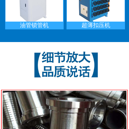
油管锁管机
超薄扣压机