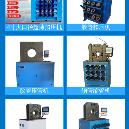
4寸大口径超薄扣压机
胶管扣压机
胶管压管机
钢管缩管机