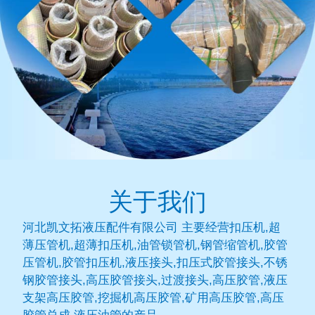
关于我们
河北凯文拓液压配件有限公司 主要经营扣压机,超
薄压管机,超薄扣压机,油管锁管机,钢管缩管机,胶管
压管机,胶管扣压机,液压接头,扣压式胶管接头,不锈
钢胶管接头,高压胶管接头,过渡接头,高压胶管,液压
支架高压胶管,挖掘机高压胶管,矿用高压胶管,高压