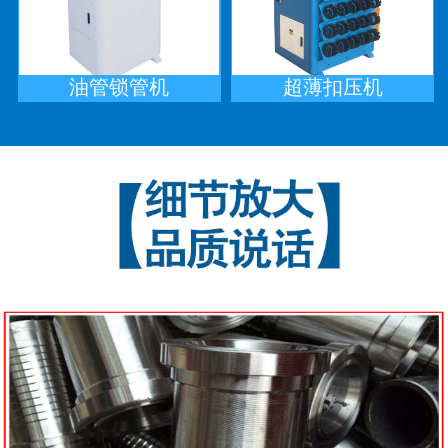
油管锁管机
超薄扣压机