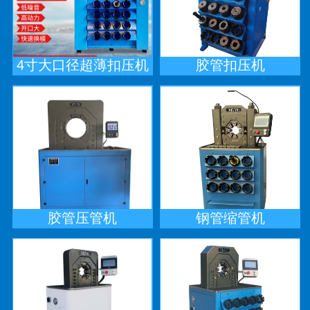
4寸大口径超薄扣压机
胶管扣压机
胶管压管机
钢管缩管机