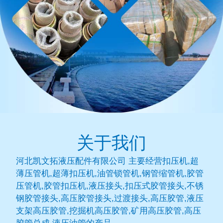
关于我们
河北凯文拓液压配件有限公司 主要经营扣压机,超
薄压管机,超薄扣压机,油管锁管机,钢管缩管机,胶管
压管机,胶管扣压机,液压接头,扣压式胶管接头,不锈
钢胶管接头,高压胶管接头,过渡接头,高压胶管,液压
支架高压胶管,挖掘机高压胶管,矿用高压胶管,高压