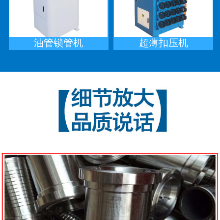
油管锁管机
超薄扣压机