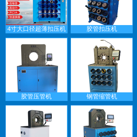
4寸大口径超薄扣压机
胶管扣压机
胶管压管机
钢管缩管机