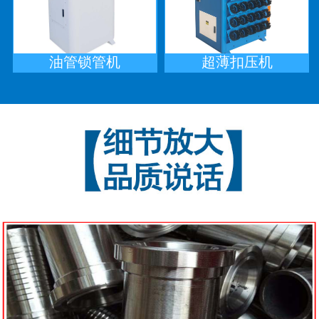
油管锁管机
超薄扣压机