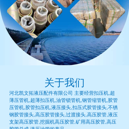
关于我们
河北凯文拓液压配件有限公司 主要经营扣压机,超
薄压管机,超薄扣压机,油管锁管机,钢管缩管机,胶管
压管机,胶管扣压机,液压接头,扣压式胶管接头,不锈
钢胶管接头,高压胶管接头,过渡接头,高压胶管,液压
支架高压胶管,挖掘机高压胶管,矿用高压胶管,高压