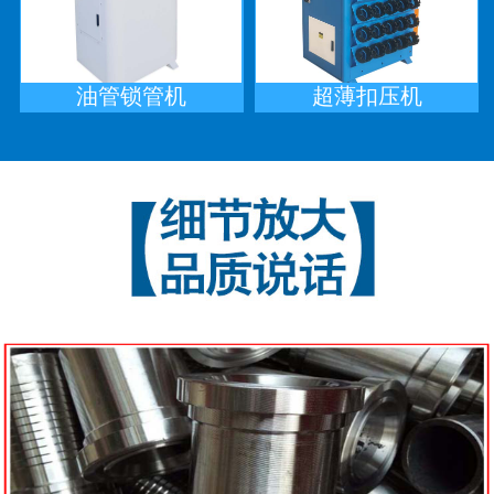
油管锁管机
超薄扣压机