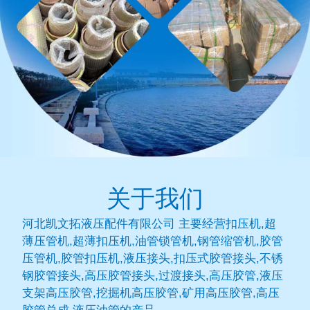
关于我们
河北凯文拓液压配件有限公司 主要经营扣压机,超
薄压管机,超薄扣压机,油管锁管机,钢管缩管机,胶管
压管机,胶管扣压机,液压接头,扣压式胶管接头,不锈
钢胶管接头,高压胶管接头,过渡接头,高压胶管,液压
支架高压胶管,挖掘机高压胶管,矿用高压胶管,高压