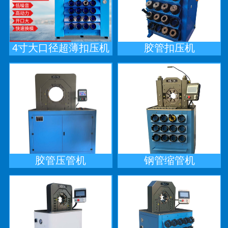
4寸大口径超薄扣压机
胶管扣压机
胶管压管机
钢管缩管机