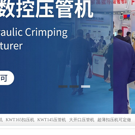
机
KWT165扣压机
KWT145压管机
大开口压管机
超薄扣压机可定做