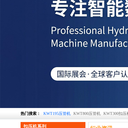
热门搜索：
KWT195压管机
KWT800压管机
KWT300扣压
扣压机系列