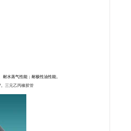
水、耐水蒸气性能；耐极性油性能。
7。
三元乙丙橡胶管