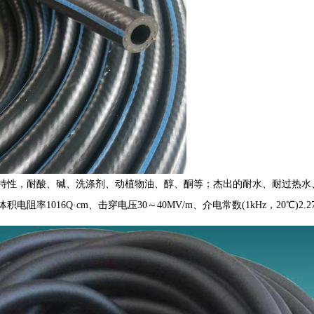
药品特性，耐酸、碱、洗涤剂、动植物油、醇、酮等；杰出的耐水、耐过热
积电阻率1016Q·cm、击穿电压30～40MV/m、介电常数(1kHz，20℃)2.2