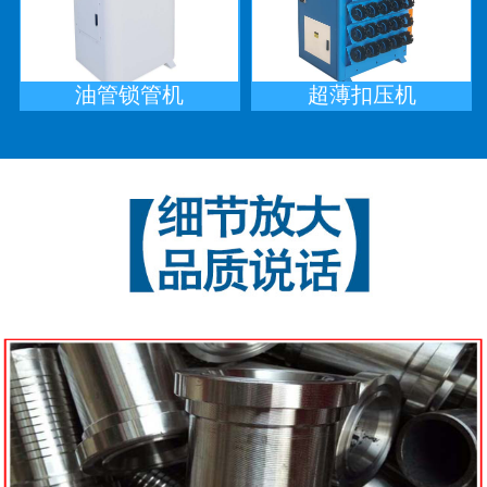
油管锁管机
超薄扣压机