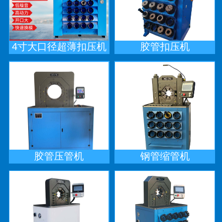
4寸大口径超薄扣压机
胶管扣压机
胶管压管机
钢管缩管机