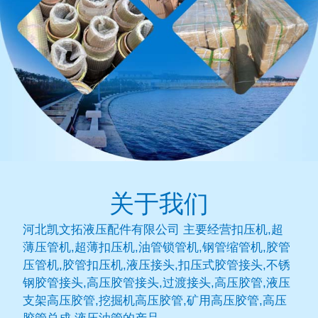
关于我们
河北凯文拓液压配件有限公司 主要经营扣压机,超
薄压管机,超薄扣压机,油管锁管机,钢管缩管机,胶管
压管机,胶管扣压机,液压接头,扣压式胶管接头,不锈
钢胶管接头,高压胶管接头,过渡接头,高压胶管,液压
支架高压胶管,挖掘机高压胶管,矿用高压胶管,高压