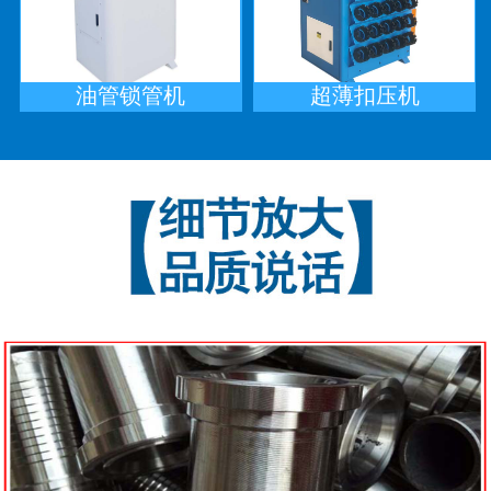
油管锁管机
超薄扣压机