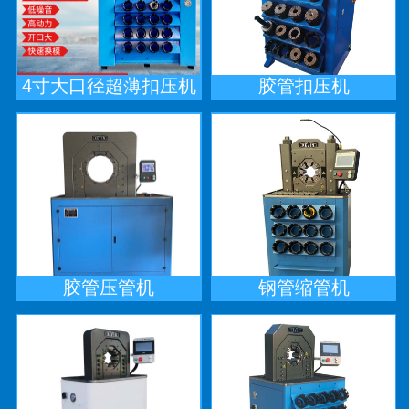
4寸大口径超薄扣压机
胶管扣压机
胶管压管机
钢管缩管机