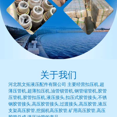
关于我们
河北凯文拓液压配件有限公司 主要经营扣压机,超
薄压管机,超薄扣压机,油管锁管机,钢管缩管机,胶管
压管机,胶管扣压机,液压接头,扣压式胶管接头,不锈
钢胶管接头,高压胶管接头,过渡接头,高压胶管,液压
支架高压胶管,挖掘机高压胶管,矿用高压胶管,高压