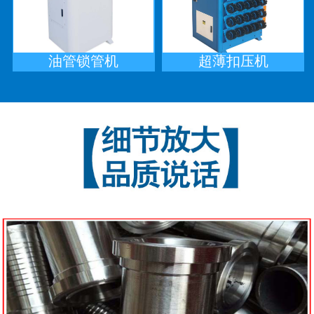
油管锁管机
超薄扣压机