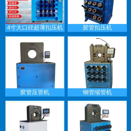
4寸大口径超薄扣压机
胶管扣压机
胶管压管机
钢管缩管机