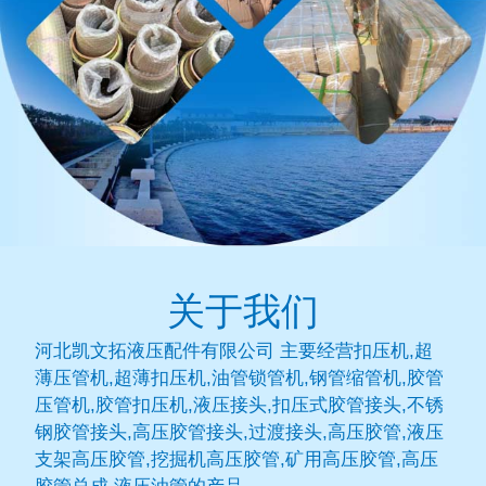
关于我们
河北凯文拓液压配件有限公司 主要经营扣压机,超
薄压管机,超薄扣压机,油管锁管机,钢管缩管机,胶管
压管机,胶管扣压机,液压接头,扣压式胶管接头,不锈
钢胶管接头,高压胶管接头,过渡接头,高压胶管,液压
支架高压胶管,挖掘机高压胶管,矿用高压胶管,高压