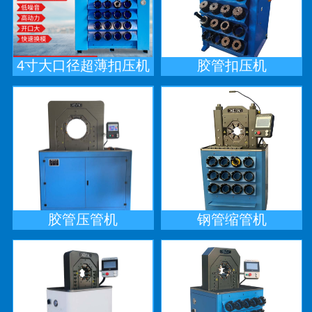
4寸大口径超薄扣压机
胶管扣压机
胶管压管机
钢管缩管机