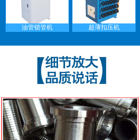
油管锁管机
超薄扣压机