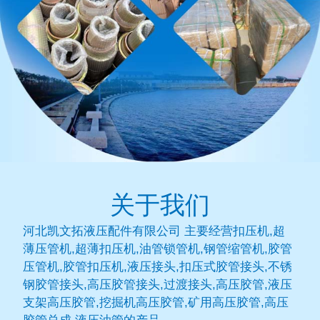
关于我们
河北凯文拓液压配件有限公司 主要经营扣压机,超
薄压管机,超薄扣压机,油管锁管机,钢管缩管机,胶管
压管机,胶管扣压机,液压接头,扣压式胶管接头,不锈
钢胶管接头,高压胶管接头,过渡接头,高压胶管,液压
支架高压胶管,挖掘机高压胶管,矿用高压胶管,高压