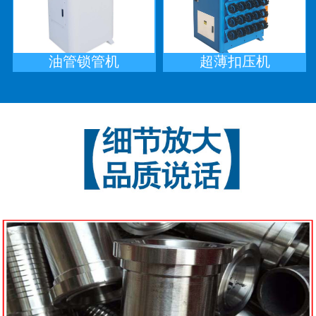
油管锁管机
超薄扣压机