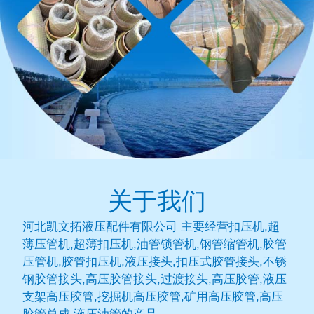
关于我们
河北凯文拓液压配件有限公司 主要经营扣压机,超
薄压管机,超薄扣压机,油管锁管机,钢管缩管机,胶管
压管机,胶管扣压机,液压接头,扣压式胶管接头,不锈
钢胶管接头,高压胶管接头,过渡接头,高压胶管,液压
支架高压胶管,挖掘机高压胶管,矿用高压胶管,高压