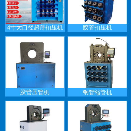
4寸大口径超薄扣压机
胶管扣压机
胶管压管机
钢管缩管机