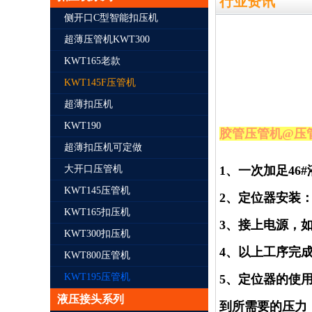
行业资讯
侧开口C型智能扣压机
超薄压管机KWT300
KWT165老款
KWT145F压管机
超薄扣压机
KWT190
胶管压管机@压
超薄扣压机可定做
1、一次加足46#
大开口压管机
KWT145压管机
2、定位器安装
KWT165扣压机
3、接上电源，
KWT300扣压机
4、以上工序完
KWT800压管机
KWT195压管机
5、定位器的使用
液压接头系列
到所需要的压力