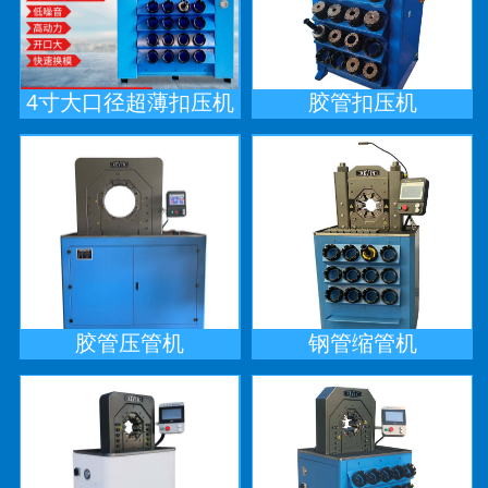
4寸大口径超薄扣压机
胶管扣压机
胶管压管机
钢管缩管机