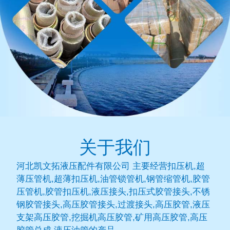
关于我们
河北凯文拓液压配件有限公司 主要经营扣压机,超
薄压管机,超薄扣压机,油管锁管机,钢管缩管机,胶管
压管机,胶管扣压机,液压接头,扣压式胶管接头,不锈
钢胶管接头,高压胶管接头,过渡接头,高压胶管,液压
支架高压胶管,挖掘机高压胶管,矿用高压胶管,高压