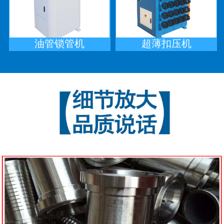
油管锁管机
超薄扣压机