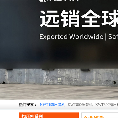
热门搜索：
KWT195压管机
KWT800压管机
KWT300扣压
扣压机系列