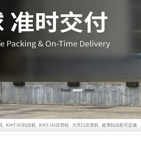
机
KWT165扣压机
KWT145压管机
大开口压管机
超薄扣压机可定做