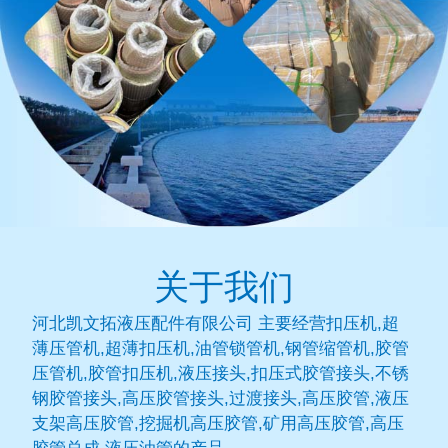
关于我们
河北凯文拓液压配件有限公司 主要经营扣压机,超
薄压管机,超薄扣压机,油管锁管机,钢管缩管机,胶管
压管机,胶管扣压机,液压接头,扣压式胶管接头,不锈
钢胶管接头,高压胶管接头,过渡接头,高压胶管,液压
支架高压胶管,挖掘机高压胶管,矿用高压胶管,高压