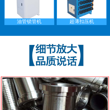
油管锁管机
超薄扣压机