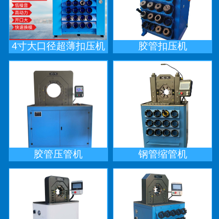
4寸大口径超薄扣压机
胶管扣压机
胶管压管机
钢管缩管机