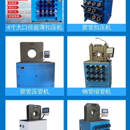
4寸大口径超薄扣压机
胶管扣压机
胶管压管机
钢管缩管机