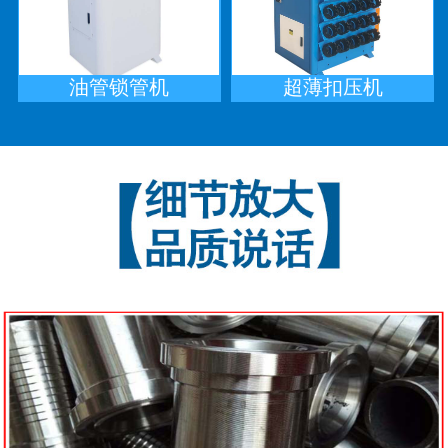
油管锁管机
超薄扣压机