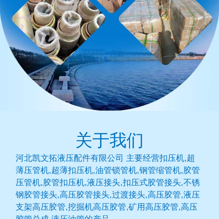
关于我们
河北凯文拓液压配件有限公司 主要经营扣压机,超
薄压管机,超薄扣压机,油管锁管机,钢管缩管机,胶管
压管机,胶管扣压机,液压接头,扣压式胶管接头,不锈
钢胶管接头,高压胶管接头,过渡接头,高压胶管,液压
支架高压胶管,挖掘机高压胶管,矿用高压胶管,高压