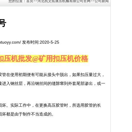
您的位置：首页>>河北凯文拓液压机械有限公司官网>>公司新闻
号
ntuoyy.com/ 发布时间:2020-5-25
扣压机批发@矿用扣压机价格
胶管在使用初期便有可能从接头中脱出，如果扣压量过大，
接进入钢丝层，再沿钢丝间的缝隙窜到外套尾部渗出，或一
损坏。实际工作中，在更换高压胶管时，所选用胶管的长
损坏都是由于制作不当造成的。