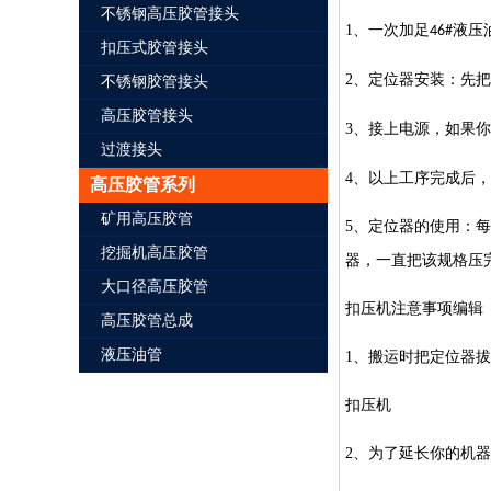
不锈钢高压胶管接头
1
、一次加足
液压
46#
扣压式胶管接头
2
、定位器安装：先把
不锈钢胶管接头
高压胶管接头
3
、接上电源，如果你
过渡接头
4
、以上工序完成后，
高压胶管系列
矿用高压胶管
5
、定位器的使用：每
挖掘机高压胶管
器，一直把该规格压
大口径高压胶管
扣压机注意事项编辑
高压胶管总成
液压油管
1
、搬运时把定位器拔
扣压机
2
、为了延长你的机器