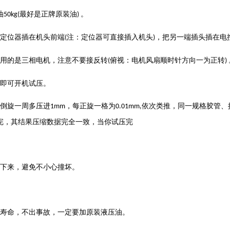
油
最好是正牌原装油
。
50kg(
)
定位器插在机头前端
注：定位器可直接插入机头
，把另一端插头插在电
(
)
用的是三相电机，注意不要接反转
俯视：电机风扇顺时针方向一为正转
(
)
即可开机试压。
倒旋一周多压进
，每正旋一格为
依次类推，同一规格胶管、
1mm
0.01mm,
完，其结果压缩数据完全一致，当你试压完
下来，避免不小心撞坏。
寿命，不出事故，一定要加原装液压油。