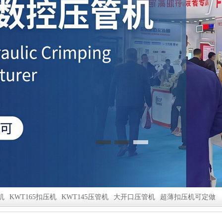
机
KWT165扣压机
KWT145压管机
大开口压管机
超薄扣压机可定做