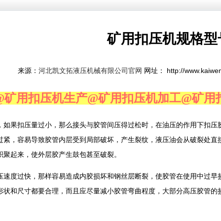
矿用扣压机规格型
来源：
网址： http://www.kaiwe
河北凯文拓液压机械有限公司官网
@矿用扣压机生产@矿用扣压机加工@矿用
，如果扣压量过小，那么接头与胶管间压得过松时，在油压的作用下扣压
过紧，容易导致胶管内层受到局部破坏，产生裂纹，液压油会从破裂处直
积聚起来，使外层胶产生鼓包甚至破裂。
压速度过快，那样容易造成内胶损坏和钢丝层断裂，使胶管在使用中过早
形状和尺寸都要合理，而且应尽量减小胶管弯曲程度，大部分高压胶管的