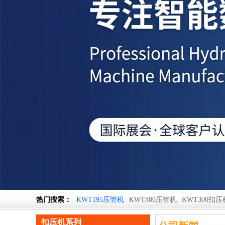
热门搜索：
KWT195压管机
KWT800压管机
KWT300扣压
扣压机系列