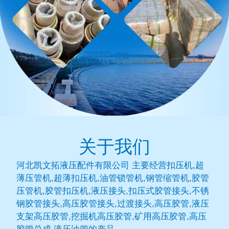
关于我们
河北凯文拓液压配件有限公司 主要经营扣压机,超
薄压管机,超薄扣压机,油管锁管机,钢管缩管机,胶管
压管机,胶管扣压机,液压接头,扣压式胶管接头,不锈
钢胶管接头,高压胶管接头,过渡接头,高压胶管,液压
支架高压胶管,挖掘机高压胶管,矿用高压胶管,高压