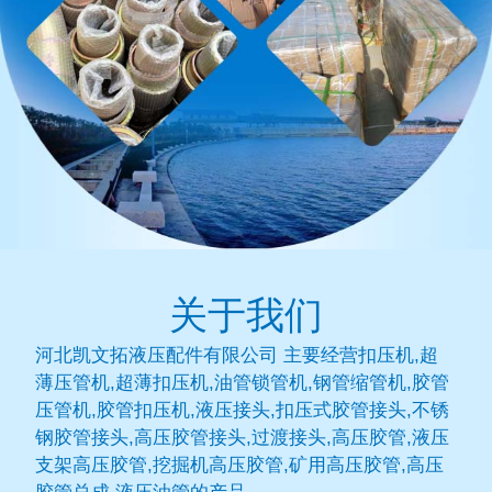
关于我们
河北凯文拓液压配件有限公司 主要经营扣压机,超
薄压管机,超薄扣压机,油管锁管机,钢管缩管机,胶管
压管机,胶管扣压机,液压接头,扣压式胶管接头,不锈
钢胶管接头,高压胶管接头,过渡接头,高压胶管,液压
支架高压胶管,挖掘机高压胶管,矿用高压胶管,高压