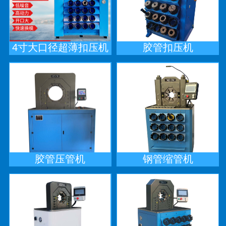
4寸大口径超薄扣压机
胶管扣压机
胶管压管机
钢管缩管机