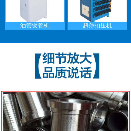
油管锁管机
超薄扣压机