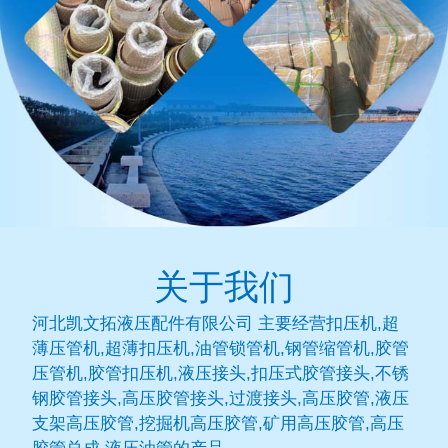
关于我们
河北凯文拓液压配件有限公司 主要经营扣压机,超
薄压管机,超薄扣压机,油管锁管机,钢管缩管机,胶管
压管机,胶管扣压机,液压接头,扣压式胶管接头,不锈
钢胶管接头,高压胶管接头,过渡接头,高压胶管,液压
支架高压胶管,挖掘机高压胶管,矿用高压胶管,高压