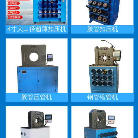
4寸大口径超薄扣压机
胶管扣压机
胶管压管机
钢管缩管机