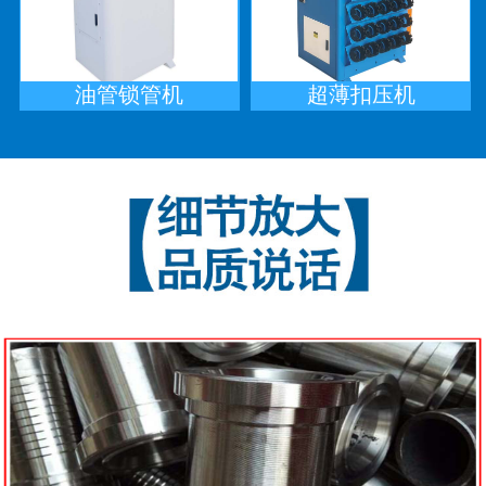
油管锁管机
超薄扣压机