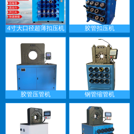
4寸大口径超薄扣压机
胶管扣压机
胶管压管机
钢管缩管机