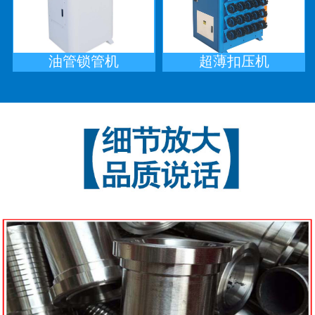
油管锁管机
超薄扣压机