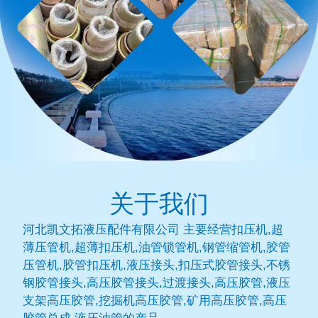
关于我们
河北凯文拓液压配件有限公司 主要经营扣压机,超
薄压管机,超薄扣压机,油管锁管机,钢管缩管机,胶管
压管机,胶管扣压机,液压接头,扣压式胶管接头,不锈
钢胶管接头,高压胶管接头,过渡接头,高压胶管,液压
支架高压胶管,挖掘机高压胶管,矿用高压胶管,高压