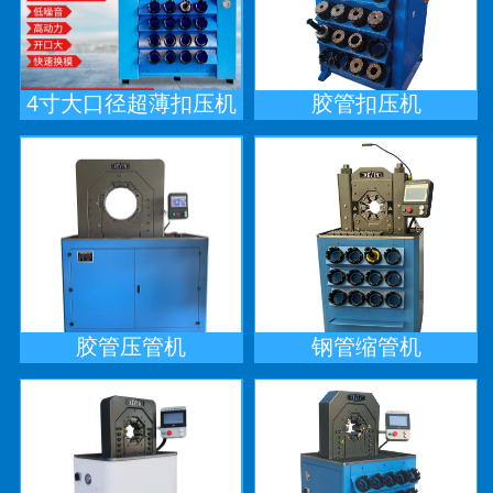
4寸大口径超薄扣压机
胶管扣压机
胶管压管机
钢管缩管机