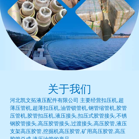
关于我们
河北凯文拓液压配件有限公司 主要经营扣压机,超
薄压管机,超薄扣压机,油管锁管机,钢管缩管机,胶管
压管机,胶管扣压机,液压接头,扣压式胶管接头,不锈
钢胶管接头,高压胶管接头,过渡接头,高压胶管,液压
支架高压胶管,挖掘机高压胶管,矿用高压胶管,高压