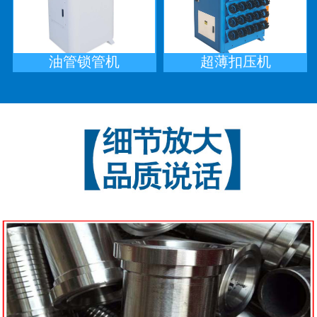
油管锁管机
超薄扣压机