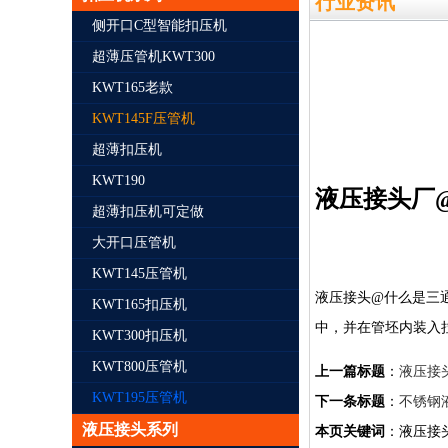
行业资讯
侧开口C型智能扣压机
超薄压管机KWT300
KWT165老款
KWT145F压管机
超薄扣压机
KWT190
液压接头厂
超薄扣压机可定做
大开口压管机
KWT145压管机
液压接头@什么是三
KWT165扣压机
中，并在管坯内装入
KWT300扣压机
KWT800压管机
上一篇标题
：
液压接
KWT195压管机
下一条标题
：
不锈钢
液压接头系列
本页关键词
：液压接