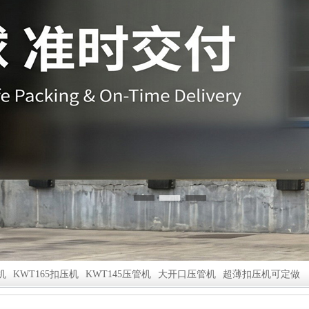
机
KWT165扣压机
KWT145压管机
大开口压管机
超薄扣压机可定做