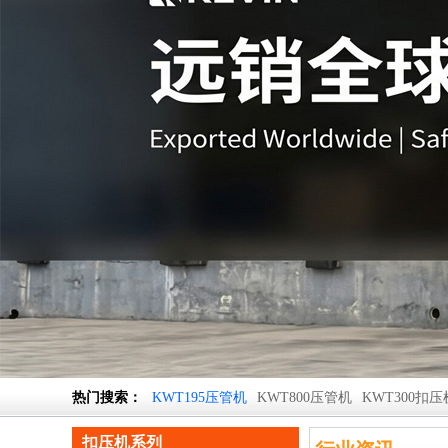
热门搜索：
KWT195压管机
KWT800压管机
KWT300扣压
扣压机系列